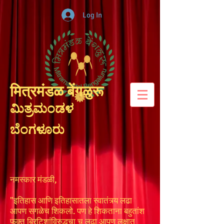
Log In
मित्रमंडळ बेंगळुरू
ಮಿತ್ರಮಂಡಳ
ಬೆಂಗಳೂರು
नमस्कार मंडळी,
"इतिहास आणि इतिहासातला स्वातंत्र्य लढा
आपण सगळेच शिकलो. पण हे शिकताना बहुतांश
फक्त ब्रिटिशांविरुद्धचा च लढा आपण लक्षात