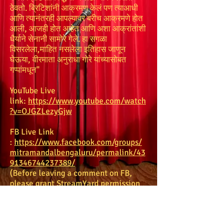
ठेवतो. ब्रिटिशांनी आक्रमण केलं पण त्याआधी
आणि त्यानंतरही आपल्यावर बरीच आक्रमणे होत
आली, आजही होत आहेत आणि अशा आक्रांतांशी
धैर्याने सेनानी सामोरे गेले. हा सगळा
विसरलेला,माहित नसलेला इतिहास जाणून
घेऊया, वीरमाता अनुराधा गोरे यांच्यासोबत
गप्पांमधून"
YouTube Live
link:
https://www.youtube.com/watch
?v=OJGZLezyGjw
FB Live Link
:
https://www.facebook.com/groups/
mitramandalbengaluru/permalink/43
91346744237389/
(Before leaving a comment on FB,
please grant StreamYard permission
to see your name
at
streamyard.com/facebook
)