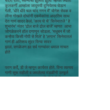
चंदेरी राती, स्वप्नांचा झुलतो झुला’ म्हणत ज्योती
कुलकर्णी आम्हांला जादुमयी दुनियेतच घेऊन
गेली. 'धीरे धीरे चल चांद गगन में’ योगेश सेवक व
लीना गोखले दोघांनी एकमेकांना अप्रतिम साथ
देत गाणं सादर केलं. 'काय पो चे' सिनेमातले ‘ हे
शुभारंभ’ नंतर ‘ढोल बाजे ढोल बाजे’ म्हणत आभा
जोगळेकरने हॉल दणाणून सोडला. 'मधुबन में जो
कन्हैया किसी गोपी से मिले' हे 'लगान' सिनेमातलं
गाणं ही अतिशय सुंदर रित्या सादर
झालं. सगळेजण ह्या सर्व गाण्यांवर धमाल नाचत
होते
पराग कर्वे, डी जे म्हणून कार्यरत होते. विना व्यत्यय
गाणी सुरू राहीली व जमलेल्या मंडळींनी उत्फूर्त
प्रत्यक्ष सहभाग घेऊन साथ दिली हे ही विसरून
चालणार नाही!!\
सर्वोत्तम वेशभूषेचं पहिलं पारितोषिक श्री प्रमोद
देवधर नी सौ प्राची देवधर ह्या पतिपत्निंनी
पटकावलं. उत्कृष्ट जोडीचे पारितोषिक सायली
पगारिया आणि अमृता लंकड ह्या दोघींनी