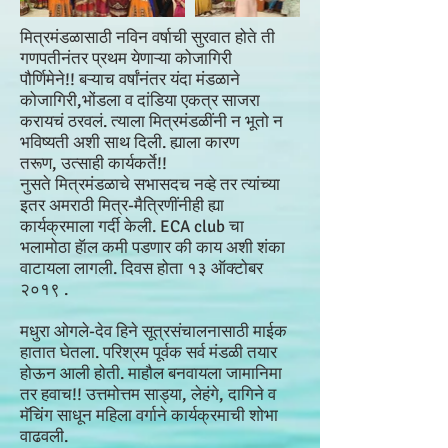
मित्रमंडळासाठी नविन वर्षाची सुरवात होते ती
गणपतीनंतर प्रथम येणाऱ्या कोजागिरी
पौर्णिमेने!! बऱ्याच वर्षांनंतर यंदा मंडळाने
कोजागिरी,भोंडला व दांडिया एकत्र साजरा
करायचं ठरवलं. त्याला मित्रमंडळींनी न भूतो न
भविष्यती अशी साथ दिली. ह्याला कारण
तरूण, उत्साही कार्यकर्ते!!
नुसते मित्रमंडळाचे सभासदच नव्हे तर त्यांच्या
इतर अमराठी मित्र-मैत्रिणींनीही ह्या
कार्यक्रमाला गर्दी केली. ECA club चा
भलामोठा हॅाल कमी पडणार की काय अशी शंका
वाटायला लागली. दिवस होता १३ ऑक्टोबर
२०१९ .
मधुरा ओगले-देव हिने सूत्रसंचालनासाठी माईक
हातात घेतला. परिश्रम पूर्वक सर्व मंडळी तयार
होऊन आली होती. माहौल बनवायला जामानिमा
तर हवाच!! उत्तमोत्तम साड्या, लेहंगे, दागिने व
मॅचिंग साधून महिला वर्गाने कार्यक्रमाची शोभा
वाढवली.