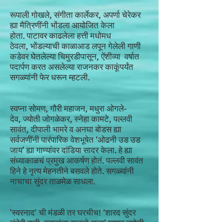
रूपाली गोखले, संगीता कार्लेकर, अपर्णा चेरेकर
ह्या मैत्रिणींनी भोंडला आयोजित केला
होता. पाटावर काढलेला हत्ती मधोमध
ठेवला, भोंडल्याची काळाआड लपून गेलेली गाणी
कडेवर घेतलेल्या चिमुरडीपासून, ऐंशीव्या वर्षात
पदार्पण करत असलेल्या राजनकर काकूंपर्यंत
सगळ्यांनी फेर धरून म्हटली.
स्वप्ना सोमण, गौरी महाजन, मधुरा ओगले-
देव, ज्योती जोगळेकर, स्नेहा कामटे, पल्लवी
सावंत, दीपाली भामरे व अनघा बोडस ह्या
सर्वजणींनी पारंपारिक वेशभूषेत ‘ओढनी उड उड
जाय’ ह्या गाण्यांवर दांडिया सादर केला. हे ह्या
संध्याकाळचं प्रमुख आकर्षण होतं. पल्लवी सावंत
हिने हे नृत्य मेहनतीने बसवले होते. सगळ्यांनी
नाचाचा सुंदर ताळमेळ साधला.
'स्वरनाद' ची मंडळी तर घरचीच! ‘शारद सुंदर