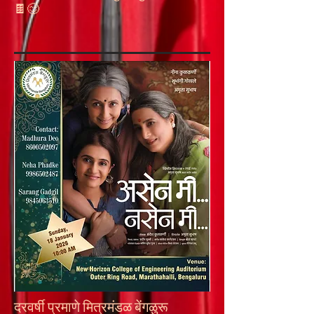
🍫😊
दरवर्षी प्रमाणे मित्रमंडळ बेंगळुरू