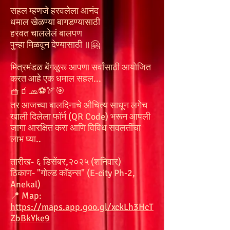
सहल म्हणजे हरवलेला आनंद
धमाल खेळण्या बागडण्यासाठी
हरवत चाललेलं बालपण
पुन्हा मिळवून देण्यासाठी ॥🤗
मित्रमंडळ बेंगळुरू आपणा सर्वांसाठी आयोजित
करत आहे एक धमाल सहल...
🧺🧃🧢⚽🏹🎯
तर आजच्या बालदिनाचे औचित्य साधून लगेच
खाली दिलेला फॉर्म (QR Code) भरून आपली
जागा आरक्षित करा आणि विविध सवलतींचा
लाभ घ्या..
तारीख- ६ डिसेंबर,२०२५ (शनिवार)
ठिकाण- "गोल्ड कॉइन्स" (E-city Ph-2,
Anekal)
📍 Map:
https://maps.app.goo.gl/xckLh3HcT
ZbBkYke9