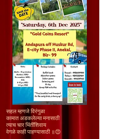
सहल म्हणजे विरंगुळा
कामात अडकलेल्या मनासाठी
त्याच चार भिंतींशिवाय
वेगळे काही पाहण्यासाठी ॥😍