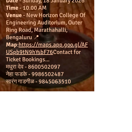
Date
- Sunday, 18 January 2026
Time
- 10.00 AM
Venue
- New Horizon College Of
Engineering Auditorium, Outer
Ring Road, Marathahalli,
Bengaluru 📍
Map
:
https://maps.app.goo.gl/AF
USpb9tN9hYsbF76
Contact for
Ticket Bookings...
मधुरा देव -
8600502097
नेहा फडके -
9986502487
सारंग गाडगीळ -
9845063510
Complimentary snack coupons
for active annual and life
members of Mitramandal
Conditions apply