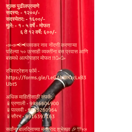
शुल्क पुढीलप्रमाणे
सदस्य: - १२००/-
सदस्येतर: - १६००/-
मुले: - १ - ५ वर्षे - मोफत
६ ते १२ वर्षे: ६००/-
📣📣📢📢लवकर नाव नोंदणी करणाऱ्या
पहिल्या ५० उत्साही व्यक्तींना बस प्रवास आणि
बसमधे अल्पोपाहार मोफत !!🥳🥳
रजिस्ट्रेशन फॉर्म -
https://forms.gle/LeGAbWKzcLxB3
Ubt5
अधिक माहितीसाठी संपर्क:
📱प्रणाली -
9986604900
📱पल्लवी -
9845280964
📱सौरभ -
9916397163
सर्वांना बालदिनाच्या मनमुराद शुभेच्छा 🎉🎊🍬